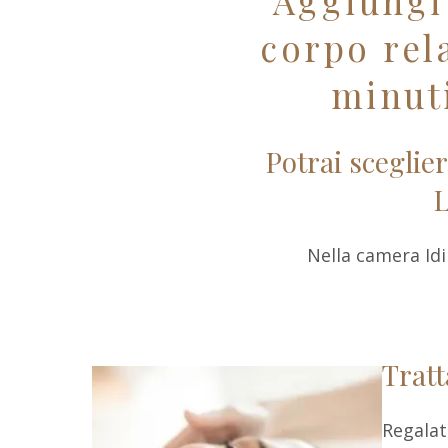
Aggiungi
corpo rel
minuti
Potrai sceglie
L
Nella camera Idi
Tratt
Regalat