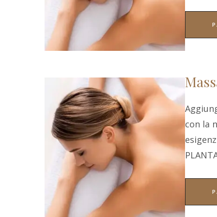
P
Massa
Aggiung
con la 
esigen
PLANT
P