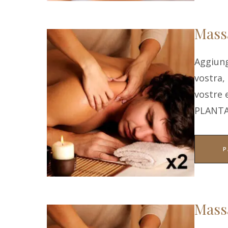
Massa
Aggiung
vostra,
vostre
PLANT
P
Massa