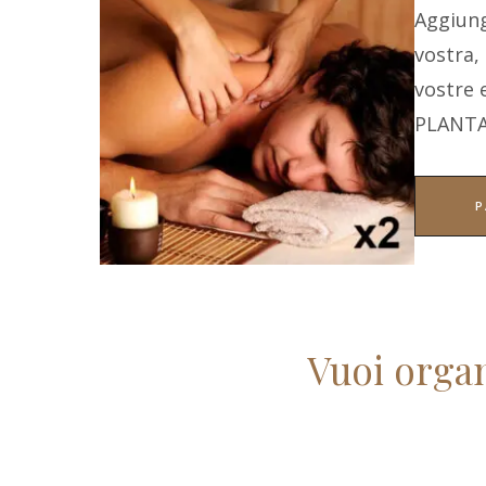
Aggiung
vostra,
vostre
PLANT
P
Vuoi organ