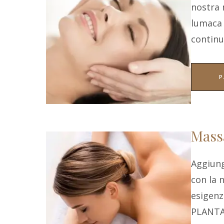
nostra 
lumaca 
continu
P
Massa
Aggiung
con la 
esigen
PLANT