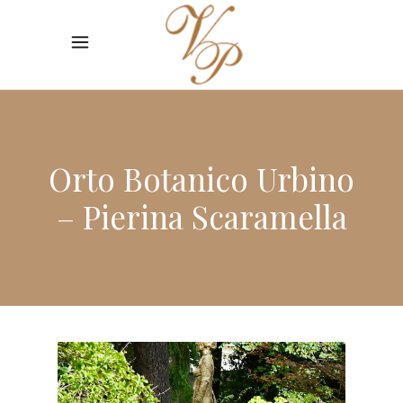
Orto Botanico Urbino
– Pierina Scaramella