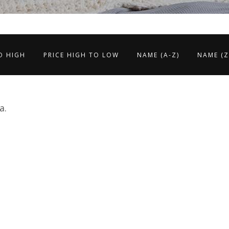
O HIGH
PRICE HIGH TO LOW
NAME (A-Z)
NAME (Z
a.